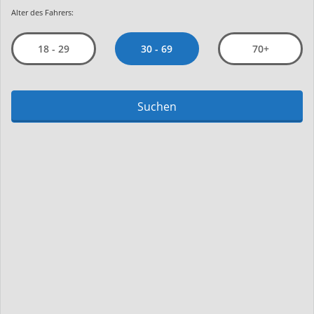
Alter des Fahrers:
30 - 69
18 - 29
70+
Suchen