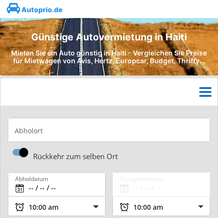
Autoprio.de
Günstige Autovermietung in Haiti
Mieten Sie ein Auto günstig in Haiti - Vergleichen Sie Preise
für Mietwagen von Avis, Hertz, Europcar, Budget, Thrifty...
Abholort
Rückkehr zum selben Ort
Abholdatum
Rückgabedatum