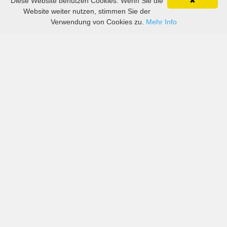
Diese Website benutzen Cookies. Wenn Sie die
✖
Website weiter nutzen, stimmen Sie der
Verwendung von Cookies zu.
Mehr Info
Preise von sowohl großen als auch kleinen
Autovermietern in Haiti