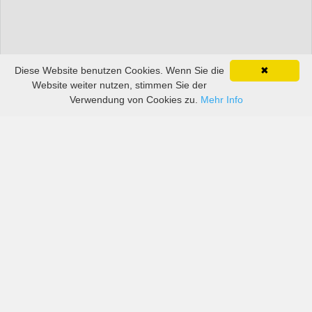
Diese Website benutzen Cookies. Wenn Sie die
✖
Website weiter nutzen, stimmen Sie der
Verwendung von Cookies zu.
Mehr Info
Preise von sowohl großen als auch kleinen
Autovermietern in Guyana