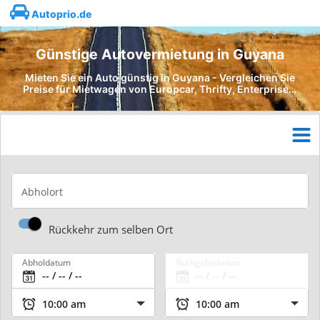
Autoprio.de
Günstige Autovermietung in Guyana
Mieten Sie ein Auto günstig in Guyana - Vergleichen Sie
Preise für Mietwagen von Europcar, Thrifty, Enterprise...
Abholort
Rückkehr zum selben Ort
Abholdatum
Rückgabedatum