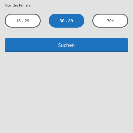
Alter des Fahrers:
30 - 69
18 - 29
70+
Suchen