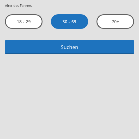
Alter des Fahrers:
30 - 69
18 - 29
70+
Suchen