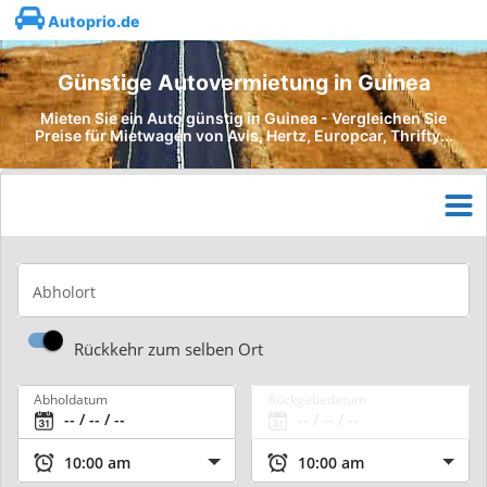
Autoprio.de
Günstige Autovermietung in Guinea
Mieten Sie ein Auto günstig in Guinea - Vergleichen Sie
Preise für Mietwagen von Avis, Hertz, Europcar, Thrifty...
Abholort
Rückkehr zum selben Ort
Abholdatum
Rückgabedatum