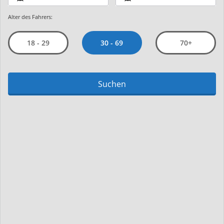
Alter des Fahrers:
30 - 69
18 - 29
70+
Suchen