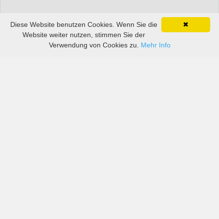
Diese Website benutzen Cookies. Wenn Sie die
✖
Website weiter nutzen, stimmen Sie der
Verwendung von Cookies zu.
Mehr Info
Preise von sowohl großen als auch kleinen
Autovermietern in Guadeloupe