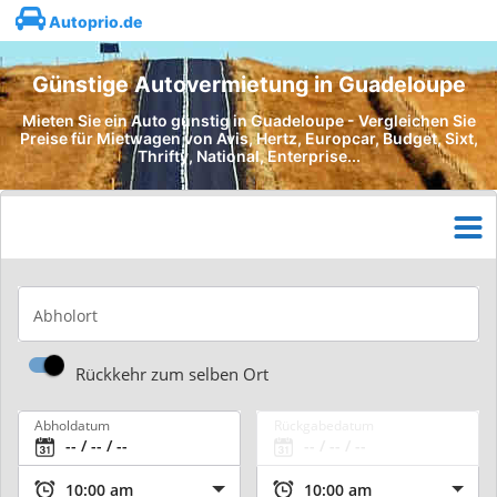
Autoprio.de
Günstige Autovermietung in Guadeloupe
Mieten Sie ein Auto günstig in Guadeloupe - Vergleichen Sie
Preise für Mietwagen von Avis, Hertz, Europcar, Budget, Sixt,
Thrifty, National, Enterprise...
Abholort
Rückkehr zum selben Ort
Abholdatum
Rückgabedatum