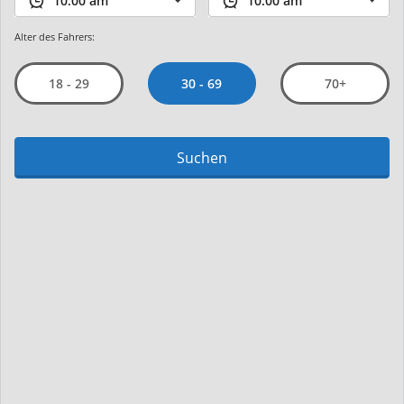
Alter des Fahrers:
30 - 69
18 - 29
70+
Suchen