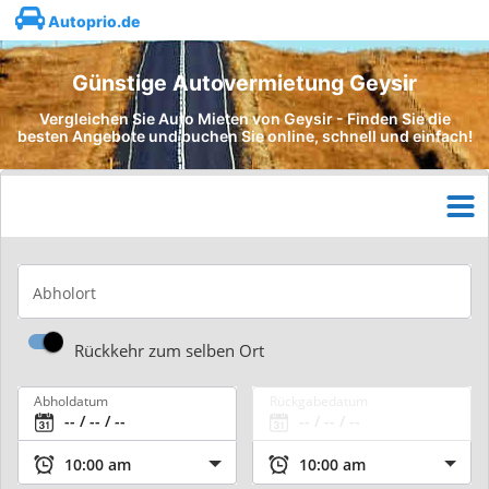
Autoprio.de
Günstige Autovermietung Geysir
Vergleichen Sie Auto Mieten von Geysir - Finden Sie die
besten Angebote und buchen Sie online, schnell und einfach!
Abholort
Rückkehr zum selben Ort
Abholdatum
Rückgabedatum