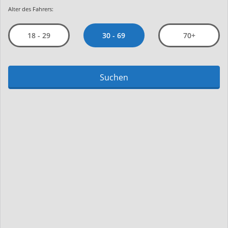
Alter des Fahrers:
30 - 69
18 - 29
70+
Suchen