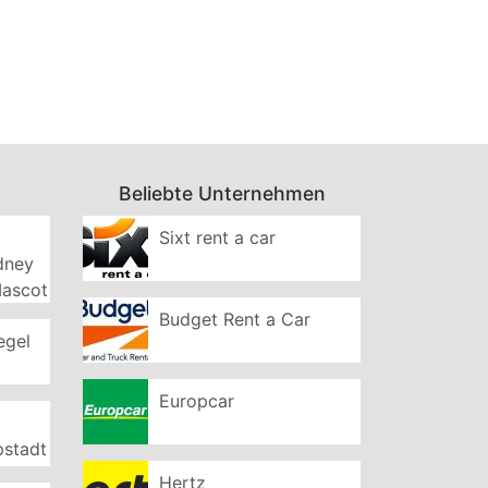
Beliebte Unternehmen
Sixt rent a car
ydney
Mascot
Budget Rent a Car
egel
Europcar
pstadt
Hertz