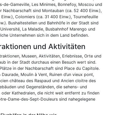
rens-de-Gameville, Les Minimes, Bonnefoy, Moscou und
r Nachbarschaft sind Montauban (ca. 52 400 Einw.),
 Einw.), Colomiers (ca. 31 400 Einw.), Tournefeuille
w.). Bushaltestellen und Bahnhöfe in der Stadt sind
il Université, La Maladie, Busbahnhof Marengo und
elche Unternehmen sich in dem Land befinden.
raktionen und Aktivitäten
traktionen, Museen, Aktivitäten, Erlebnisse, Orte und
laub in der Stadt durchaus einen Besuch wert sind.
Plätze in der Nachbarschaft sind Place du Capitole.
a Daurade, Moulin à Vent, Ruinen d’un vieux pont,
’ancien château des Raspaud und Ancien cloitre des
Gebäuden und Gegenständen, die sehens- und
oder Kathedralen, die nicht weit entfernt zu finden
 Notre-Dame-des-Sept-Douleurs sind nahegelegene