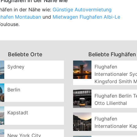
Flughäfen in der Nähe wie
häfen in der Nähe wie:
Günstige Autovermietung
ghafen Montauban
und
Mietwagen Flughafen Albi-Le
Toulouse.
Beliebte Orte
Beliebte Flughäfen
Sydney
Flughafen
Internationaler S
Kingsford Smith 
Berlin
Flughafen Berlin T
Otto Lilienthal
Kapstadt
Flughafen
Internationaler Ka
New York City