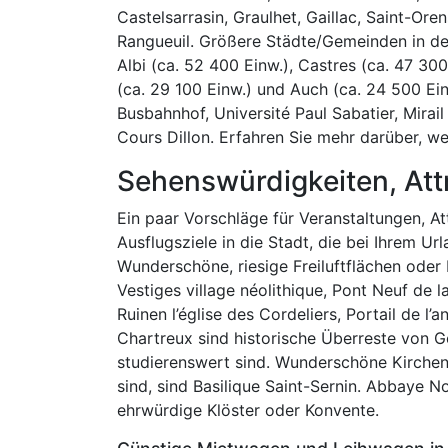
Castelsarrasin, Graulhet, Gaillac, Saint-O
Rangueuil. Größere Städte/Gemeinden in de
Albi (ca. 52 400 Einw.), Castres (ca. 47 300
(ca. 29 100 Einw.) und Auch (ca. 24 500 Ein
Busbahnhof, Université Paul Sabatier, Mira
Cours Dillon. Erfahren Sie mehr darüber, w
Sehenswürdigkeiten, Att
Ein paar Vorschläge für Veranstaltungen, At
Ausflugsziele in die Stadt, die bei Ihrem Ur
Wunderschöne, riesige Freiluftflächen oder 
Vestiges village néolithique, Pont Neuf de l
Ruinen l’église des Cordeliers, Portail de l
Chartreux sind historische Überreste von 
studierenswert sind. Wunderschöne Kirchen 
sind, sind Basilique Saint-Sernin. Abbaye
ehrwürdige Klöster oder Konvente.