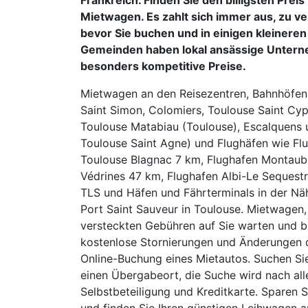
Mietwagen. Es zahlt sich immer aus, zu ve
bevor Sie buchen und in einigen kleineren
Gemeinden haben lokal ansässige Untern
besonders kompetitive Preise.
Mietwagen an den Reisezentren, Bahnhöfen
Saint Simon, Colomiers, Toulouse Saint Cyp
Toulouse Matabiau (Toulouse), Escalquens 
Toulouse Saint Agne) und Flughäfen wie Fl
Toulouse Blagnac 7 km, Flughafen Montaub
Védrines 47 km, Flughafen Albi-Le Seques
TLS und Häfen und Fährterminals in der Näh
Port Saint Sauveur in Toulouse. Mietwagen, 
versteckten Gebühren auf Sie warten und 
kostenlose Stornierungen und Änderungen 
Online-Buchung eines Mietautos. Suchen Sie
einen Übergabeort, die Suche wird nach al
Selbstbeteiligung und Kreditkarte. Sparen 
und finden Sie Ihren günstigen Leihwagen a