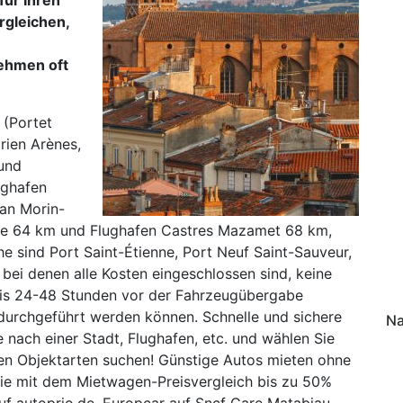
rgleichen,
ehmen oft
 (Portet
rien Arènes,
und
ughafen
an Morin-
tre 64 km und Flughafen Castres Mazamet 68 km,
e sind Port Saint-Étienne, Port Neuf Saint-Sauveur,
bei denen alle Kosten eingeschlossen sind, keine
bis 24-48 Stunden vor der Fahrzeugübergabe
durchgeführt werden können. Schnelle und sichere
Na
 nach einer Stadt, Flughafen, etc. und wählen Sie
len Objektarten suchen! Günstige Autos mieten ohne
Sie mit dem Mietwagen-Preisvergleich bis zu 50%
uf autoprio.de. Europcar auf Sncf Gare Matabiau