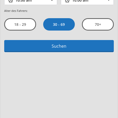
Alter des Fahrers:
30 - 69
18 - 29
70+
Suchen