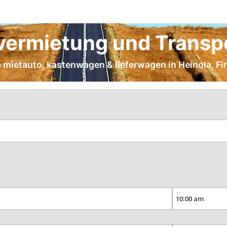
ermietung und Transpo
ge mietauto, kastenwagen & lieferwagen in Heinola, Fi