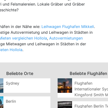
rvi und Felsmalereien. Lokale Gräber und Gräber
eschichte?
a
häfen in der Nähe wie:
Leihwagen Flughafen Mikkeli
.
stige Autovermietung und Leihwagen in Städten in
ieten vergleichen Hollola
,
Autovermietungen
llige Mietwagen und Leihwagen in Städten in der
ieten Hollola
.
Beliebte Orte
Beliebte Flughäfen
Sydney
Flughafen
Internationaler S
Kingsford Smith 
Berlin
Flughafen Berlin T