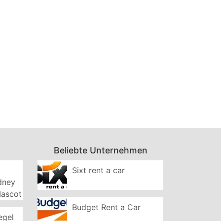
Beliebte Unternehmen
Sixt rent a car
ydney
Mascot
Budget Rent a Car
egel