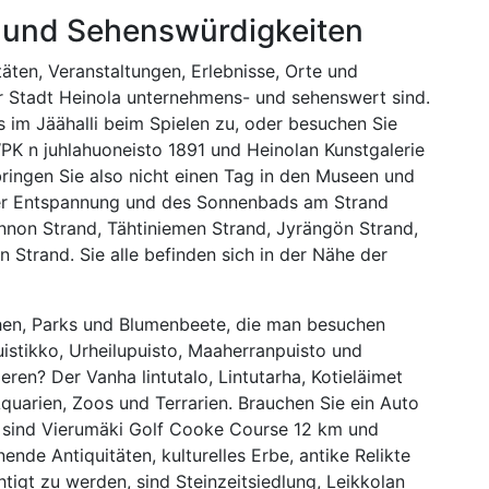
en und Sehenswürdigkeiten
täten, Veranstaltungen, Erlebnisse, Orte und
der Stadt Heinola unternehmens- und sehenswert sind.
 im Jäähalli beim Spielen zu, oder besuchen Sie
PK n juhlahuoneisto 1891 und Heinolan Kunstgalerie
bringen Sie also nicht einen Tag in den Museen und
 der Entspannung und des Sonnenbads am Strand
nnon Strand, Tähtiniemen Strand, Jyrängön Strand,
Strand. Sie alle befinden sich in der Nähe der
en, Parks und Blumenbeete, die man besuchen
puistikko, Urheilupuisto, Maaherranpuisto und
eren? Der Vanha lintutalo, Lintutarha, Kotieläimet
Aquarien, Zoos und Terrarien. Brauchen Sie ein Auto
ähe sind Vierumäki Golf Cooke Course 12 km und
nde Antiquitäten, kulturelles Erbe, antike Relikte
htigt zu werden, sind Steinzeitsiedlung, Leikkolan