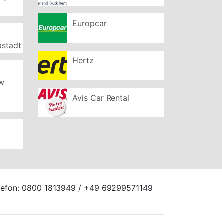
Europcar
pstadt
Hertz
ew
Avis Car Rental
elefon: 0800 1813949 / +49 69299571149