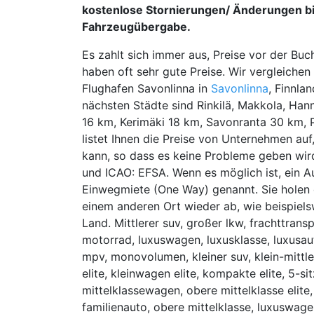
kostenlose Stornierungen/ Änderungen bi
Fahrzeugübergabe.
Es zahlt sich immer aus, Preise vor der Buc
haben oft sehr gute Preise. Wir vergleich
Flughafen Savonlinna in
Savonlinna
, Finnla
nächsten Städte sind Rinkilä, Makkola, Han
16 km, Kerimäki 18 km, Savonranta 30 km, 
listet Ihnen die Preise von Unternehmen auf
kann, so dass es keine Probleme geben wird
und ICAO: EFSA. Wenn es möglich ist, ein Au
Einwegmiete (One Way) genannt. Sie holen 
einem anderen Ort wieder ab, wie beispiels
Land. Mittlerer suv, großer lkw, frachttrans
motorrad, luxuswagen, luxusklasse, luxusau
mpv, monovolumen, kleiner suv, klein-mittler
elite, kleinwagen elite, kompakte elite, 5-sit
mittelklassewagen, obere mittelklasse elite
familienauto, obere mittelklasse, luxuswagen 