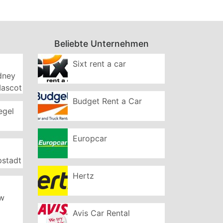
Beliebte Unternehmen
Sixt rent a car
ydney
Mascot
Budget Rent a Car
egel
Europcar
pstadt
Hertz
ew
Avis Car Rental