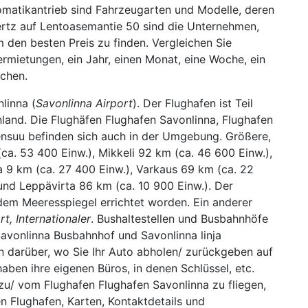
omatikantrieb sind Fahrzeugarten und Modelle, deren
Hertz auf Lentoasemantie 50 sind die Unternehmen,
m den besten Preis zu finden. Vergleichen Sie
rmietungen, ein Jahr, einen Monat, eine Woche, ein
chen.
linna (
Savonlinna Airport
). Der Flughafen ist Teil
land. Die Flughäfen Flughafen Savonlinna, Flughafen
ensuu befinden sich auch in der Umgebung. Größere,
a. 53 400 Einw.), Mikkeli 92 km (ca. 46 600 Einw.),
a 9 km (ca. 27 400 Einw.), Varkaus 69 km (ca. 22
 und Leppävirta 86 km (ca. 10 900 Einw.). Der
dem Meeresspiegel errichtet worden. Ein anderer
t, Internationaler
. Bushaltestellen und Busbahnhöfe
Savonlinna Busbahnhof und Savonlinna linja
n darüber, wo Sie Ihr Auto abholen/ zurückgeben auf
haben ihre eigenen Büros, in denen Schlüssel, etc.
zu/ vom Flughafen Flughafen Savonlinna zu fliegen,
n Flughafen, Karten, Kontaktdetails und