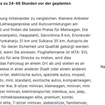
s zu 24-48 Stunden vor der geplanten
hung miteinander zu vergleichen. Kleinere Anbieter
en Leihwagenpreise und Autovermietungen am
nd und finden die besten Preise für Mietwagen. Die
nolanpelto, Haapalahti, Savonlinna 9 km, Enonkoski
Punkaharju 31 km und Sulkava 35 km. Autoprio.de
, für deren Sicherheit und Qualität gebürgt werden
, wenn Sie anreisen. Flughafenname ist IATA: SVL
to für eine Strecke zu mieten, wird dies
das Fahrzeug an einem Ort ab und stellen es an
Na
weise in einer anderen Stadt oder einem anderen
porter, elektrische autos, spezielle autos, moped,
to, mini, standard, exotische autos, kompaktwagen,
er lkw, 9-sitzer minivan, kleinwagen, minivan, mini
zer minivan, kleintransporter, kleinbus, suv, jeep,
, mittelklassewagen elite, premium, kombi,
elite, 7-sitzer minivan, siebensitzer, familienvan,