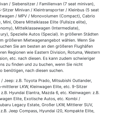
van / Siebensitzer / Familienvan (7 seat minivan),
-Sitzer Minivan / Kleintransporter / Kleinbus (5 seat
aktwagen / MPV / Monovolumen (Compact), Cabrio
Mini, Obere Mittelklasse Elite (Fullsize elite),
nomy), Mittelklassewagen (Intermediate),
ry), Spezielle Autos (Special). In größeren Städten
inem größeren Mietwagenangebot wählen. Wenn Sie
suchen Sie am besten an den größeren Flughäfen
eren Regionen wie Eastern Division, Rotuma, Western
ision, etc. nach diesen. Es kann zudem schwieriger
ons zu finden und zu buchen, wenn Sie nicht
to benötigen, nach diesen suchen.
 / Jeep: z.B. Toyota Prado, Mitsubishi Outlander,
n-mittlerer LKW, Kleinwagen Elite, etc. 9-Sitzer
 z.B. Hyundai Elantra, Mazda 6, etc. Kleinwagen: z.B.
wagen Elite, Exotische Autos, etc. Kombi /
Subaru Legacy Estate, Großer LKW, Mittlerer SUV,
.B. Jeep Compass, Hyundai i20, Kompakte Elite,