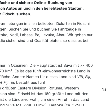
nfache und sichere Online-Buchung von
ch Autos an und in den beliebtesten Städten,
n Fidschi suchen.
rmietungen in allen beliebten Zielorten in Fidschi
agen. Suchen Sie und buchen Sie Fahrzeuge in
oka, Nadi, Labasa, Ba, Levuka, Ahau. Wir geben nur
e sicher sind und Qualität bieten, so dass es bei
ner in Ozeanien. Die Hauptstadt ist Suva mit 77 400
0 km². Es ist das fünft-einwohnerreichste Land in
fläche. Andere Namen für dieses Land sind
Viti, Fiji,
f Fiji
. Es besteht aus fünf
größten Eastern Division, Rotuma, Western
Na
sion sind. Fidschi ist das 160.größte Land mit den
ist die Ländervorwahl, um einen Anruf in das Land
ind Suva (ca. 77400 Einw.), Lautoka (ca. 52500