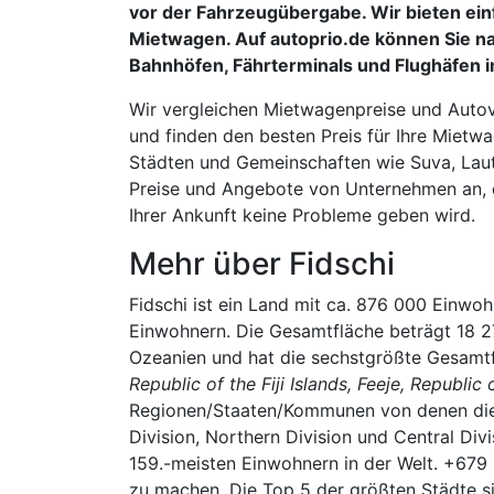
vor der Fahrzeugübergabe. Wir bieten ei
Mietwagen. Auf autoprio.de können Sie na
Bahnhöfen, Fährterminals und Flughäfen i
Wir vergleichen Mietwagenpreise und Autove
und finden den besten Preis für Ihre Mietw
Städten und Gemeinschaften wie Suva, Laut
Preise und Angebote von Unternehmen an, di
Ihrer Ankunft keine Probleme geben wird.
Mehr über Fidschi
Fidschi ist ein Land mit ca. 876 000 Einwoh
Einwohnern. Die Gesamtfläche beträgt 18 27
Ozeanien und hat die sechstgrößte Gesamt
Republic of the Fiji Islands, Feeje, Republic o
Regionen/Staaten/Kommunen von denen die 
Division, Northern Division und Central Divi
159.-meisten Einwohnern in der Welt. +679 
zu machen. Die Top 5 der größten Städte s