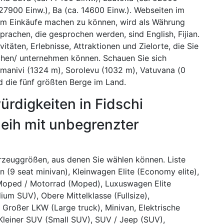
 27900 Einw.), Ba (ca. 14600 Einw.). Webseiten im
 Um Einkäufe machen zu können, wird als Währung
rachen, die gesprochen werden, sind English, Fijian.
täten, Erlebnisse, Attraktionen und Zielorte, die Sie
uchen/ unternehmen können. Schauen Sie sich
omanivi (1324 m), Sorolevu (1032 m), Vatuvana (0
 die fünf größten Berge im Land.
rdigkeiten in Fidschi
eih mit unbegrenzter
hrzeuggrößen, aus denen Sie wählen können. Liste
n (9 seat minivan), Kleinwagen Elite (Economy elite),
 Moped / Motorrad (Moped), Luxuswagen Elite
ium SUV), Obere Mittelklasse (Fullsize),
, Großer LKW (Large truck), Minivan, Elektrische
), Kleiner SUV (Small SUV), SUV / Jeep (SUV),