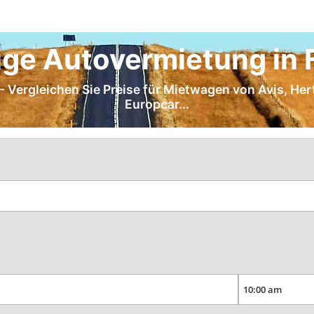
ge Autovermietung in 
 - Vergleichen Sie Preise für Mietwagen von Avis, Her
Europcar...