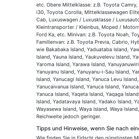
etc. Obere Mittelklasse: z.B. Toyota Camry,
i30, Toyota Corolla, Mittelklassewagen Elite
Cab, Luxuswagen / Luxusklasse / Luxusauto, 
Kleintransporter / Kleinbus, Moped / Motorra
Ford Ka, etc. Minivan: z.B. Toyota Noah, Toy
Familienvan: z.B. Toyota Previa, Cabrio, Hyb
wie Bakabaka Island, Yaduataba Island, Yawi
Island, Yauna Island, Yaukuvelevu Island, Ya
Yaroma Island, Yarawa Island, Yanuyanuwiri 
Yanuyanu Island, Yanuyanu-i-Sau Island, Ya
Island, Yanucagi Island, Yanuca Levu Island,
Yanucaivanua Island, Yanuca Island, Yanuca 
Yanuca Island, Yaqeta Island, Yaqaga Island
Island, Yadatavaya Island, Yadako Island, Ya
Wayasewa Island, Waya Island, Waya Island,
Reichweite jedoch geringer.
Tipps und Hinweise, wenn Sie nach ei
Wie finden Sie in Fidschi den günstigsten 