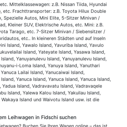
 etc. Mittelklassewagen: z.B. Nissan Tiida, Hyundai
, etc. Frachttransporter: z.B. Toyota Hilux Double
Spezielle Autos, Mini Elite, 5-Sitzer Minivan /
d, Kleiner SUV, Elektrische Autos, etc. Mini: z.B.
ota Tarago, etc. 7-Sitzer Minivan / Siebensitzer /
ridautos, etc.. In kleineren Städten und auf Inseln
ni Island, Yawalo Island, Yavuriba Island, Yavulo
ukuvelailai Island, Yateyate Island, Yasawa Island,
Island, Yanuyanulevu Island, Yanuyanulevu Island,
nuyanu-i-Loma Island, Yanuya Island, Yanuthari
 Yanuca Lailai Island, Yanucaiwai Island,
Island, Yanuca Island, Yanuca Island, Yanuca Island,
, Yadua Island, Vadravavatu Island, Vadravaqele
bu Island, Yalewa Kalou Island, Yakuilau Island,
 Wakaya Island und Waivotu Island usw. ist die
nem Leihwagen in Fidschi suchen
Mietwagen? Buchen Sie Ihren Wagen online – das ist