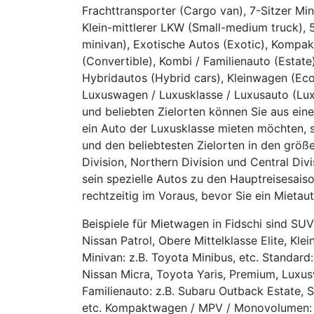
Frachttransporter (Cargo van), 7-Sitzer Mini
Klein-mittlerer LKW (Small-medium truck), 5
minivan), Exotische Autos (Exotic), Komp
(Convertible), Kombi / Familienauto (Estate), 
Hybridautos (Hybrid cars), Kleinwagen (Eco
Luxuswagen / Luxusklasse / Luxusauto (Luxu
und beliebten Zielorten können Sie aus e
ein Auto der Luxusklasse mieten möchten, 
und den beliebtesten Zielorten in den größ
Division, Northern Division und Central Div
sein spezielle Autos zu den Hauptreisesais
rechtzeitig im Voraus, bevor Sie ein Mietau
Beispiele für Mietwagen in Fidschi sind SUV
Nissan Patrol, Obere Mittelklasse Elite, Klei
Minivan: z.B. Toyota Minibus, etc. Standard:
Nissan Micra, Toyota Yaris, Premium, Luxus
Familienauto: z.B. Subaru Outback Estate, 
etc. Kompaktwagen / MPV / Monovolumen: z