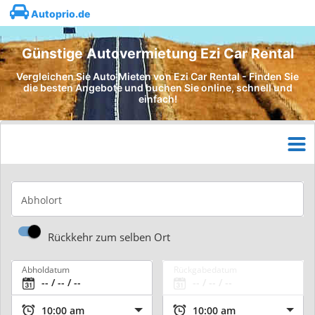
Autoprio.de
Günstige Autovermietung Ezi Car Rental
Vergleichen Sie Auto Mieten von Ezi Car Rental - Finden Sie
die besten Angebote und buchen Sie online, schnell und
einfach!
Abholort
Rückkehr zum selben Ort
Abholdatum
Rückgabedatum