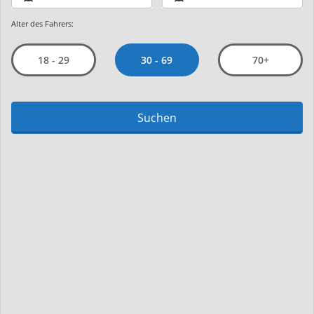
Alter des Fahrers:
30 - 69
18 - 29
70+
Suchen