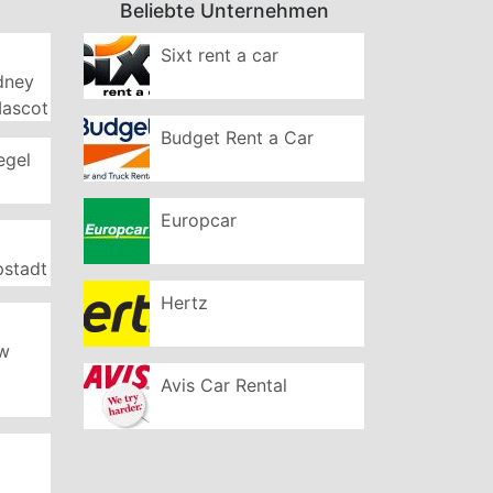
Beliebte Unternehmen
Sixt rent a car
ydney
Mascot
Budget Rent a Car
egel
Europcar
pstadt
Hertz
ew
Avis Car Rental