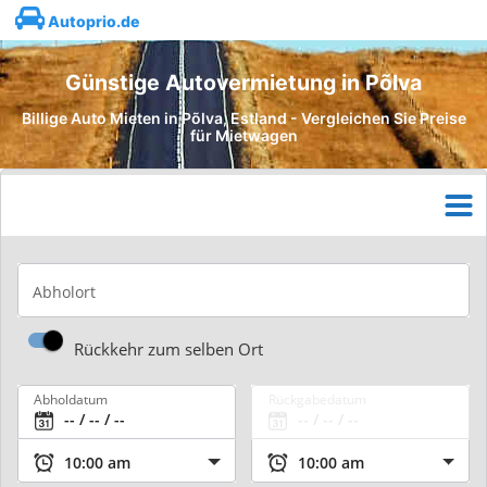
Autoprio.de
Günstige Autovermietung in Põlva
Billige Auto Mieten in Põlva, Estland - Vergleichen Sie Preise
für Mietwagen
Abholort
Rückkehr zum selben Ort
Abholdatum
Rückgabedatum