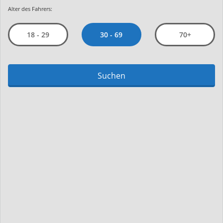
Alter des Fahrers:
30 - 69
18 - 29
70+
Suchen