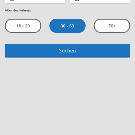
Alter des Fahrers:
30 - 69
18 - 29
70+
Suchen