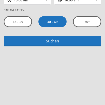
Alter des Fahrers:
30 - 69
18 - 29
70+
Suchen