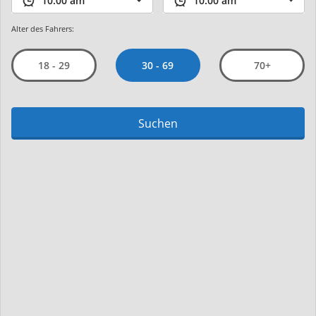
Alter des Fahrers:
30 - 69
18 - 29
70+
Suchen