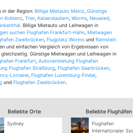
 in der Region:
Billige Mietauto Mainz
,
Günstige
n Koblenz
,
Trier
,
Kaiserslautern
,
Worms
,
Neuwied
,
ankenthal
. Billige Mietauto und Leihwagen in
gen suchen Flughafen Frankfurt-Hahn
,
Mietwagen
ghafen Zweibrücken
,
Flugplatz Worms
und
Ramstein
len und einfachen Vergleich von Ergebnissen von
gleichzeitig. Günstige Mietwagen und Leihwagen in
ghafen Frankfurt
,
Autovermietung Flughafen
tung Flughafen Straßburg
,
Flughafen Saarbrücken
,
ncy-Lorraine
,
Flughafen Luxemburg-Findel
,
g
und
Flughafen Zweibrücken
.
Beliebte Orte
Beliebte Flughäfen
Sydney
Flughafen
Internationaler S