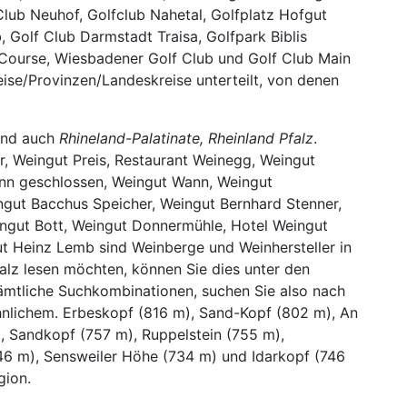
Club Neuhof, Golfclub Nahetal, Golfplatz Hofgut
 Golf Club Darmstadt Traisa, Golfpark Biblis
 Course, Wiesbadener Golf Club und Golf Club Main
eise/Provinzen/Landeskreise unterteilt, von denen
sind auch
Rhineland-Palatinate, Rheinland Pfalz
.
r, Weingut Preis, Restaurant Weinegg, Weingut
nn geschlossen, Weingut Wann, Weingut
ngut Bacchus Speicher, Weingut Bernhard Stenner,
ingut Bott, Weingut Donnermühle, Hotel Weingut
 Heinz Lemb sind Weinberge und Weinhersteller in
alz lesen möchten, können Sie dies unter den
sämtliche Suchkombinationen, suchen Sie also nach
hnlichem. Erbeskopf (816 m), Sand-Kopf (802 m), An
, Sandkopf (757 m), Ruppelstein (755 m),
746 m), Sensweiler Höhe (734 m) und Idarkopf (746
gion.