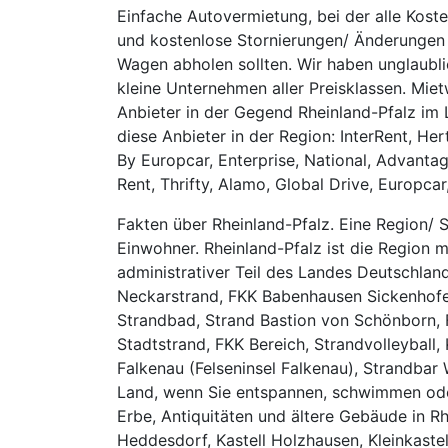
Einfache Autovermietung, bei der alle Kos
und kostenlose Stornierungen/ Änderungen 
Wagen abholen sollten. Wir haben unglaubli
kleine Unternehmen aller Preisklassen. Mie
Anbieter in der Gegend Rheinland-Pfalz im
diese Anbieter in der Region: InterRent, He
By Europcar, Enterprise, National, Advantage,
Rent, Thrifty, Alamo, Global Drive, Europcar,
Fakten über Rheinland-Pfalz. Eine Region/ 
Einwohner. Rheinland-Pfalz ist die Region m
administrativer Teil des Landes Deutschlan
Neckarstrand, FKK Babenhausen Sickenhof
Strandbad, Strand Bastion von Schönborn, Fr
Stadtstrand, FKK Bereich, Strandvolleyball,
Falkenau (Felseninsel Falkenau), Strandbar
Land, wenn Sie entspannen, schwimmen oder 
Erbe, Antiquitäten und ältere Gebäude in Rhe
Heddesdorf, Kastell Holzhausen, Kleinkastel