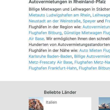
Autovermietungen in Rheinland-Pfalz
Billige Mietwagen und Leihwagen in Städten
Mietauto Ludwigshafen am Rhein
,
Leihwage
Neustadt an der Weinstraße
,
Speyer
und
Fr
Flughäfen in der Region wie:
Autovermietun
Flughafen Bitburg
,
Günstige Mietwagen Flu
Air Base
. Wir ermöglichen Ihnen den schnel
Hunderten von Autovermietungsstandorten 
Flughäfen in der Nähe wie:
Auto Mieten Flu
Karlsruhe Baden-Baden
,
Billige Autovermie
Metz-Frescaty Air Base
,
Flughafen Metz-Na
Flughafen Frankfurt-Hahn
,
Flughafen Bitbur
Beliebte Länder
Italien