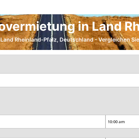
overmietung in Land Rh
n Land Rheinland-Pfalz, Deutschland - Vergleichen Si