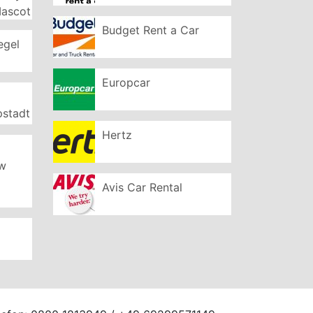
Mascot
Budget Rent a Car
egel
Europcar
pstadt
Hertz
ew
Avis Car Rental