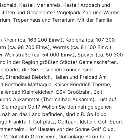
lscheid, Kastell Marienfels, Kastell Arzbach und
iquitäten und Geschichte? Vogelpark Zoo und Worms
rium, Tropenhaus und Terrarium. Mit der Familie
 Rhein (ca. 163 200 Einw.), Koblenz (ca. 107 300
tern (ca. 98 700 Einw.), Worms (ca. 81 100 Einw.),
r Weinstraße (ca. 54 000 Einw.), Speyer (ca. 50 300
sind in der Region größten Städte/ Gemeinschaften.
nparks, die Sie besuchen können, sind
d, Strandbad Biebrich, Hallen und Freibad Am
d Kostheim Mattiaqua, Kaiser Friedrich Therme,
Hallenbad Kleinfeldchen, ESV Großbahn, Exit
albad Aukammtal (Thermalbad Aukamm). Lust auf
? Sie mögen Golf? Wollen Sie den nah gelegenen
h nah an das Land befinden, sind z.B. Golfclub
e Frankfurt, Golfplatz, Golfpark Idstein, Golf Sport
mmenheim, Hof Hausen vor der Sonne Golf Club,
 e V, Golfclub Gernsheim, Golfanlage Stromberg