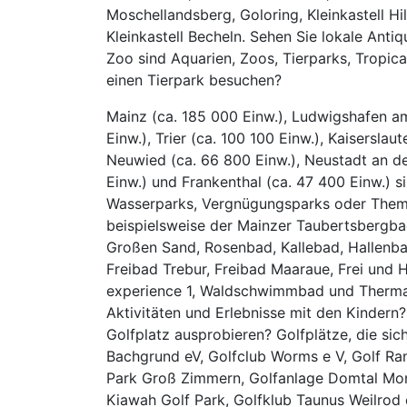
Moschellandsberg, Goloring, Kleinkastell Hil
Kleinkastell Becheln. Sehen Sie lokale Ant
Zoo sind Aquarien, Zoos, Tierparks, Tropica
einen Tierpark besuchen?
Mainz (ca. 185 000 Einw.), Ludwigshafen am
Einw.), Trier (ca. 100 100 Einw.), Kaiserslau
Neuwied (ca. 66 800 Einw.), Neustadt an de
Einw.) und Frankenthal (ca. 47 400 Einw.) 
Wasserparks, Vergnügungsparks oder Theme
beispielsweise der Mainzer Taubertsbergba
Großen Sand, Rosenbad, Kallebad, Hallenba
Freibad Trebur, Freibad Maaraue, Frei und 
experience 1, Waldschwimmbad und Therm
Aktivitäten und Erlebnisse mit den Kindern
Golfplatz ausprobieren? Golfplätze, die sic
Bachgrund eV, Golfclub Worms e V, Golf Rang
Park Groß Zimmern, Golfanlage Domtal Mo
Kiawah Golf Park, Golfklub Taunus Weilrod