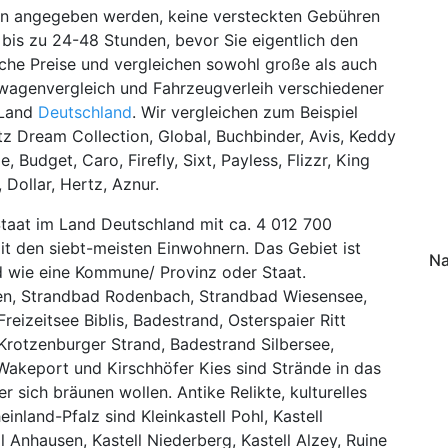
ten angegeben werden, keine versteckten Gebühren
bis zu 24-48 Stunden, bevor Sie eigentlich den
che Preise und vergleichen sowohl große als auch
twagenvergleich und Fahrzeugverleih verschiedener
 Land
Deutschland
. Wir vergleichen zum Beispiel
rtz Dream Collection, Global, Buchbinder, Avis, Keddy
 Budget, Caro, Firefly, Sixt, Payless, Flizzr, King
 Dollar, Hertz, Aznur.
Staat im Land Deutschland mit ca. 4 012 700
it den siebt-meisten Einwohnern. Das Gebiet ist
Na
d wie eine Kommune/ Provinz oder Staat.
en, Strandbad Rodenbach, Strandbad Wiesensee,
eizeitsee Biblis, Badestrand, Osterspaier Ritt
 Krotzenburger Strand, Badestrand Silbersee,
 Wakeport und Kirschhöfer Kies sind Strände in das
sich bräunen wollen. Antike Relikte, kulturelles
inland-Pfalz sind Kleinkastell Pohl, Kastell
l Anhausen, Kastell Niederberg, Kastell Alzey, Ruine