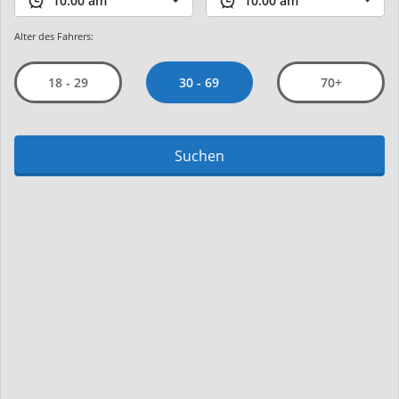
Alter des Fahrers:
30 - 69
18 - 29
70+
Suchen