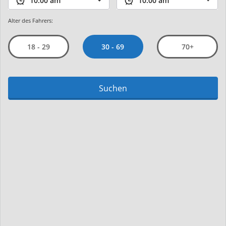
Alter des Fahrers:
30 - 69
18 - 29
70+
Suchen