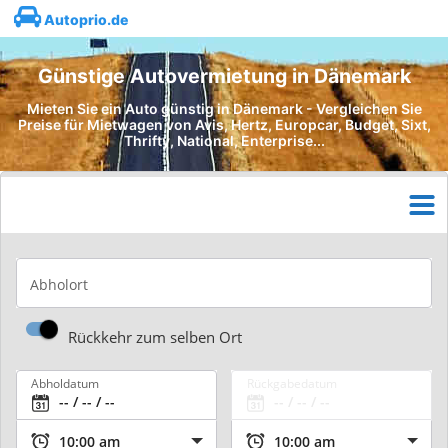
Autoprio.de
Günstige Autovermietung in Dänemark
Mieten Sie ein Auto günstig in Dänemark - Vergleichen Sie
Preise für Mietwagen von Avis, Hertz, Europcar, Budget, Sixt,
Thrifty, National, Enterprise...
Abholort
Rückkehr zum selben Ort
Abholdatum
Rückgabedatum