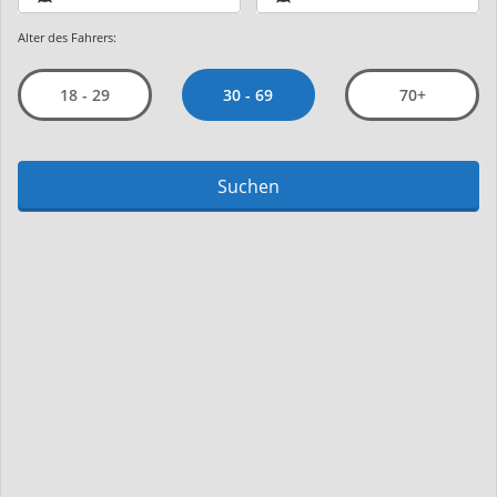
Alter des Fahrers:
30 - 69
18 - 29
70+
Suchen