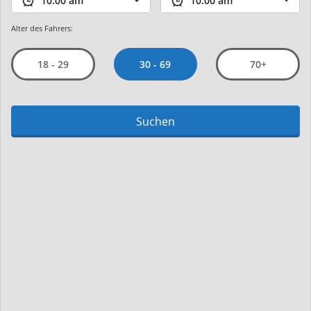
Alter des Fahrers:
30 - 69
18 - 29
70+
Suchen