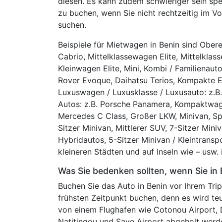
diesen. Es kann zudem schwieriger sein spe
zu buchen, wenn Sie nicht rechtzeitig im Vo
suchen.
Beispiele für Mietwagen in Benin sind Obere
Cabrio, Mittelklassewagen Elite, Mittelklas
Kleinwagen Elite, Mini, Kombi / Familienaut
Rover Evoque, Daihatsu Terios, Kompakte Elit
Luxuswagen / Luxusklasse / Luxusauto: z.B.
Autos: z.B. Porsche Panamera, Kompaktwag
Mercedes C Class, Großer LKW, Minivan, Spe
Sitzer Minivan, Mittlerer SUV, 7-Sitzer Mini
Hybridautos, 5-Sitzer Minivan / Kleintranspor
kleineren Städten und auf Inseln wie – usw. 
Was Sie bedenken sollten, wenn Sie i
Buchen Sie das Auto in Benin vor Ihrem Trip,
frühsten Zeitpunkt buchen, denn es wird teu
von einem Flughafen wie Cotonou Airport, D
Natitingou und Save Airport abgeholt werden 