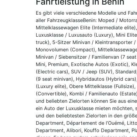
Fahrtleistung in Benin
Es gibt viele verschiedene Modelle und Fa
aller FahrzeugklasseBenin: Moped / Motorr
Mittelklassewagen Elite (Intermediate elite)
Luxusklasse / Luxusauto (Luxury), Mini Elite
truck), 5-Sitzer Minivan / Kleintransporter
Monovolumen (Compact), Mittelklassewagen 
Minivan / Siebensitzer / Familienvan (7 seat 
Mini, Premium, Exotische Autos (Exotic), Kl
(Electric cars), SUV / Jeep (SUV), Standar
(9 seat minivan), Hybridautos (Hybrid cars
(Luxury elite), Obere Mittelklasse (Fullsize
(Convertible), Kombi / Familienauto (Estate
und beliebten Zielorten können Sie aus e
ein Auto der Luxusklasse mieten möchten, 
und den beliebtesten Zielorten in den grö
Department, Département de l’Ouémé, Litto
Department, Alibori, Kouffo Department, P