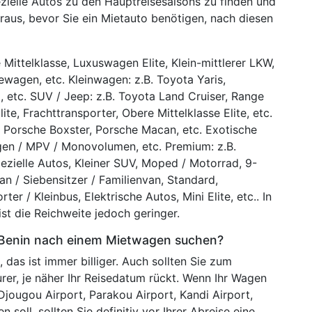
zielle Autos zu den Hauptreisesaisons zu finden und
raus, bevor Sie ein Mietauto benötigen, nach diesen
 Mittelklasse, Luxuswagen Elite, Klein-mittlerer LKW,
sewagen, etc. Kleinwagen: z.B. Toyota Yaris,
o, etc. SUV / Jeep: z.B. Toyota Land Cruiser, Range
e, Frachttransporter, Obere Mittelklasse Elite, etc.
 Porsche Boxster, Porsche Macan, etc. Exotische
en / MPV / Monovolumen, etc. Premium: z.B.
zielle Autos, Kleiner SUV, Moped / Motorrad, 9-
van / Siebensitzer / Familienvan, Standard,
ter / Kleinbus, Elektrische Autos, Mini Elite, etc.. In
ist die Reichweite jedoch geringer.
n Benin nach einem Mietwagen suchen?
 das ist immer billiger. Auch sollten Sie zum
rer, je näher Ihr Reisedatum rückt. Wenn Ihr Wagen
jougou Airport, Parakou Airport, Kandi Airport,
soll, sollten Sie definitiv vor Ihrer Abreise eine