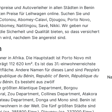
reise und Autoverleiher in allen Städten in Benin
ten Preise für Leihwagen online. Suchen Sie und
 Cotonou, Abomey-Calavi, Djougou, Porto Novo,
Abomey, Natitingou, Savé, Nikki. Wir geben nur
e Sicherheit und Qualität bieten, so dass versichert
 wird, nachdem Sie angereist sind.
n
ner in Afrika. Die Hauptstadt ist Porto Novo mit
ägt 112 620 km². Es ist das 31.-einwohnerreichste
mtfläche. Andere Namen für dieses Land sind
People’s
publique du Bénin, Republic of Benin, République du
Na
u Bénin
. Es besteht aus zwölf
 größten Atlantique Department, Borgou
ral, Zou Department, Collines Department, Atakora
lateau Department, Donga und Mono sind. Benin ist
nwohnern in der Welt. Die fünf größten Städte sind
 (ca. 385800 Einw.), Djougou (ca. 237000 Einw.),