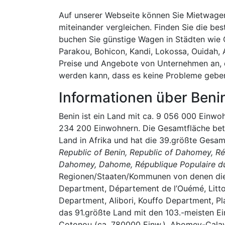
Auf unserer Webseite können Sie Mietwagenp
miteinander vergleichen. Finden Sie die bes
buchen Sie günstige Wagen in Städten wie
Parakou, Bohicon, Kandi, Lokossa, Ouidah, 
Preise und Angebote von Unternehmen an, di
werden kann, dass es keine Probleme geben
Informationen über Beni
Benin ist ein Land mit ca. 9 056 000 Einwoh
234 200 Einwohnern. Die Gesamtfläche betr
Land in Afrika und hat die 39.größte Gesa
Republic of Benin, Republic of Dahomey, Ré
Dahomey, Dahome, République Populaire d
Regionen/Staaten/Kommunen von denen die
Department, Département de l’Ouémé, Litto
Department, Alibori, Kouffo Department, P
das 91.größte Land mit den 103.-meisten Ei
Cotonou (ca. 780000 Einw.), Abomey-Calavi