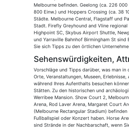
Melbourne befinden. Geelong (ca. 226 000 E
800 Einw.) und Hoppers Crossing (ca. 38 1
Städte. Melbourne Central, Flagstaff und Pa
Stadt. Firefly Greyhound and Vline regional
Highpoint SC, Skybus Airport Shuttle, New
und Yarraville Bahnhof Birmingham St sind 
Sie sich Tipps zu den örtlichen Unternehme
Sehenswürdigkeiten, Att
Vorschläge und Tipps darüber, was man in 
Orte, Veranstaltungen, Museen, Erlebnisse, A
während Ihres Aufenthalts besuchen können.
Stätten. Zu den historischen und archäolog
Werribee Mansion. Show Court 2, Melbourn
Arena, Rod Laver Arena, Margaret Court A
(Melbourne Rectangular Stadium) befinden si
Fußballspiel oder Konzert haben. Horse Ar
sind Strände in der Nachbarschaft, wenn S