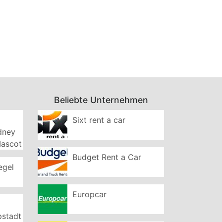
Beliebte Unternehmen
Sixt rent a car
ydney
Mascot
Budget Rent a Car
egel
Europcar
pstadt