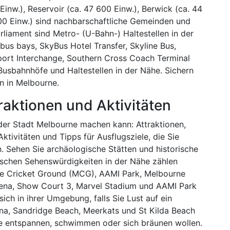
inw.), Reservoir (ca. 47 600 Einw.), Berwick (ca. 44
00 Einw.) sind nachbarschaftliche Gemeinden und
rliament sind Metro- (U-Bahn-) Haltestellen in der
 bus bays, SkyBus Hotel Transfer, Skyline Bus,
port Interchange, Southern Cross Coach Terminal
Busbahnhöfe und Haltestellen in der Nähe. Sichern
n in Melbourne.
raktionen und Aktivitäten
der Stadt Melbourne machen kann: Attraktionen,
ktivitäten und Tipps für Ausflugsziele, die Sie
 Sehen Sie archäologische Stätten und historische
ischen Sehenswürdigkeiten in der Nähe zählen
e Cricket Ground (MCG), AAMI Park, Melbourne
rena, Show Court 3, Marvel Stadium und AAMI Park
ch in ihrer Umgebung, falls Sie Lust auf ein
ena, Sandridge Beach, Meerkats und St Kilda Beach
ie entspannen, schwimmen oder sich bräunen wollen.