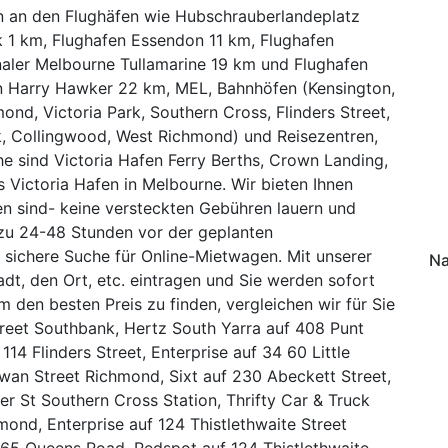
 an den Flughäfen wie Hubschrauberlandeplatz
k 1 km, Flughafen Essendon 11 km, Flughafen
naler Melbourne Tullamarine 19 km und Flughafen
 Harry Hawker 22 km, MEL, Bahnhöfen (Kensington,
ond, Victoria Park, Southern Cross, Flinders Street,
k, Collingwood, West Richmond) und Reisezentren,
he sind Victoria Hafen Ferry Berths, Crown Landing,
 Victoria Hafen in Melbourne. Wir bieten Ihnen
ten sind- keine versteckten Gebühren lauern und
zu 24-48 Stunden vor der geplanten
 sichere Suche für Online-Mietwagen. Mit unserer
Na
t, den Ort, etc. eintragen und Sie werden sofort
 den besten Preis zu finden, vergleichen wir für Sie
reet Southbank, Hertz South Yarra auf 408 Punt
114 Flinders Street, Enterprise auf 34 60 Little
wan Street Richmond, Sixt auf 230 Abeckett Street,
r St Southern Cross Station, Thrifty Car & Truck
ond, Enterprise auf 124 Thistlethwaite Street
 65 Queens Road, Redspot auf 124 Thistlethwaite