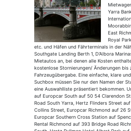
Mietwagen
Yarra Ban
Internatio
Moorabbin
East Richm
Royal Par
etc. und Häfen und Fährterminals in der Nä
Southgate Landing Berth 1, D’Albora Marinas
Mietautos an, bei denen alle Kosten enthal
kostenlose Stornierungen/ Änderungen bis 
Fahrzeugübergabe. Eine einfache, klare und
Suchbox müssen Sie nur den Namen der Stad
eine Auswahlliste präsentiert bekommen. Um
auf Europcar South auf 50 54 Clarendon St
Road South Yarra, Hertz Flinders Street auf 
Collins Street, Europcar Richmond auf 26 S
Europcar Southern Cross Station auf Spence
Rental Richmond auf 393 Bridge Road Richm
South, Hertz Pullman Hotel Albert Park auf