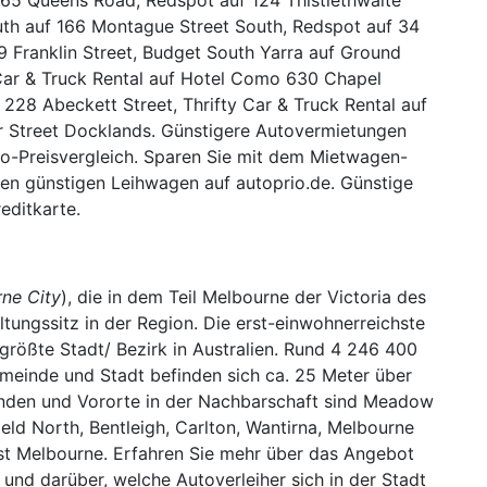
outh auf 166 Montague Street South, Redspot auf 34
 89 Franklin Street, Budget South Yarra auf Ground
 Car & Truck Rental auf Hotel Como 630 Chapel
 228 Abeckett Street, Thrifty Car & Truck Rental auf
r Street Docklands. Günstigere Autovermietungen
to-Preisvergleich. Sparen Sie mit dem Mietwagen-
hren günstigen Leihwagen auf autoprio.de. Günstige
editkarte.
ne City
), die in dem Teil Melbourne der Victoria des
ltungssitz in der Region. Die erst-einwohnerreichste
tgrößte Stadt/ Bezirk in Australien. Rund 4 246 400
emeinde und Stadt befinden sich ca. 25 Meter über
inden und Vororte in der Nachbarschaft sind Meadow
eld North, Bentleigh, Carlton, Wantirna, Melbourne
st Melbourne. Erfahren Sie mehr über das Angebot
und darüber, welche Autoverleiher sich in der Stadt