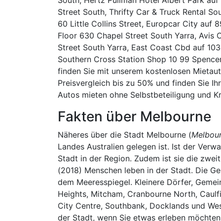
Street South, Thrifty Car & Truck Rental S
60 Little Collins Street, Europcar City auf
Floor 630 Chapel Street South Yarra, Avis
Street South Yarra, East Coast Cbd auf 103
Southern Cross Station Shop 10 99 Spence
finden Sie mit unserem kostenlosen Mietau
Preisvergleich bis zu 50% und finden Sie I
Autos mieten ohne Selbstbeteiligung und Kr
Fakten über Melbourne
Näheres über die Stadt Melbourne (
Melbour
Landes Australien gelegen ist. Ist der Verwa
Stadt in der Region. Zudem ist sie die zwei
(2018) Menschen leben in der Stadt. Die G
dem Meeresspiegel. Kleinere Dörfer, Geme
Heights, Mitcham, Cranbourne North, Caulfi
City Centre, Southbank, Docklands und We
der Stadt, wenn Sie etwas erleben möchten 