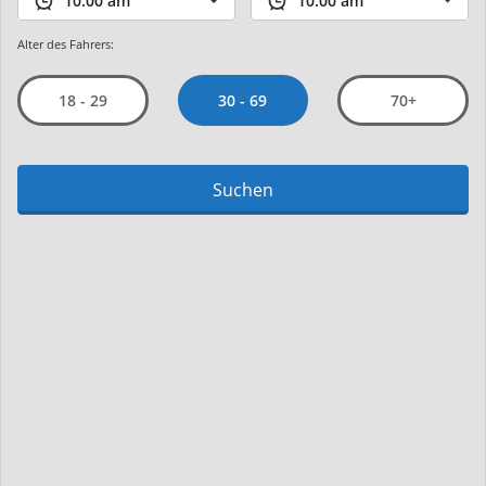
Alter des Fahrers:
30 - 69
18 - 29
70+
Suchen