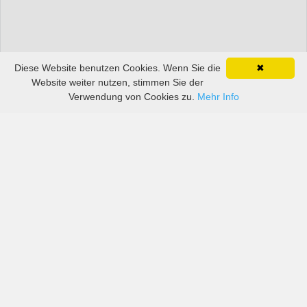
Diese Website benutzen Cookies. Wenn Sie die
✖
Website weiter nutzen, stimmen Sie der
Verwendung von Cookies zu.
Mehr Info
Preise von sowohl großen als auch kleinen
Autovermietern in Algerien