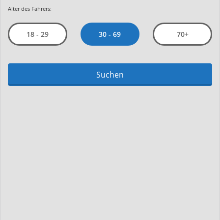
Alter des Fahrers:
30 - 69
18 - 29
70+
Suchen