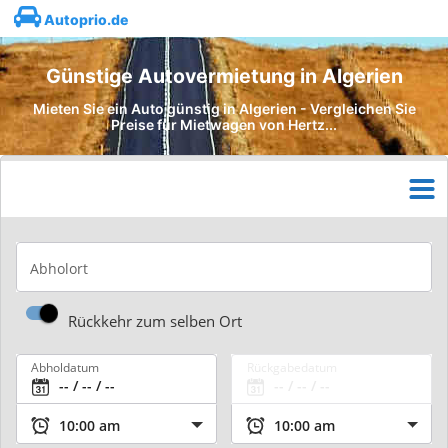
Autoprio.de
Günstige Autovermietung in Algerien
Mieten Sie ein Auto günstig in Algerien - Vergleichen Sie
Preise für Mietwagen von Hertz...
Abholort
Rückkehr zum selben Ort
Abholdatum
Rückgabedatum