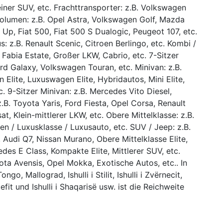
einer SUV, etc. Frachttransporter: z.B. Volkswagen
lumen: z.B. Opel Astra, Volkswagen Golf, Mazda
 Up, Fiat 500, Fiat 500 S Dualogic, Peugeot 107, etc.
s: z.B. Renault Scenic, Citroen Berlingo, etc. Kombi /
 Fabia Estate, Großer LKW, Cabrio, etc. 7-Sitzer
ord Galaxy, Volkswagen Touran, etc. Minivan: z.B.
Elite, Luxuswagen Elite, Hybridautos, Mini Elite,
c. 9-Sitzer Minivan: z.B. Mercedes Vito Diesel,
.B. Toyota Yaris, Ford Fiesta, Opel Corsa, Renault
t, Klein-mittlerer LKW, etc. Obere Mittelklasse: z.B.
n / Luxusklasse / Luxusauto, etc. SUV / Jeep: z.B.
 Audi Q7, Nissan Murano, Obere Mittelklasse Elite,
des E Class, Kompakte Elite, Mittlerer SUV, etc.
ta Avensis, Opel Mokka, Exotische Autos, etc.. In
ngo, Mallograd, Ishulli i Stilit, Ishulli i Zvërnecit,
zefit und Ishulli i Shaqarisë usw. ist die Reichweite