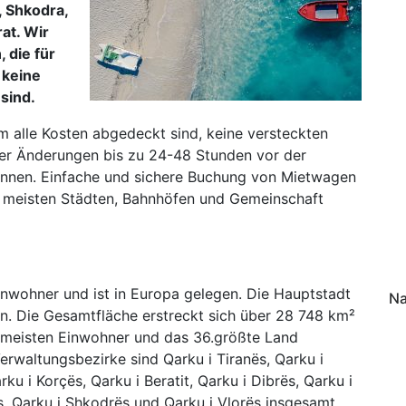
, Shkodra,
rat. Wir
 die für
 keine
sind.
em alle Kosten abgedeckt sind, keine versteckten
er Änderungen bis zu 24-48 Stunden vor der
nnen. Einfache und sichere Buchung von Mietwagen
en meisten Städten, Bahnhöfen und Gemeinschaft
nwohner und ist in Europa gelegen. Die Hauptstadt
Na
en. Die Gesamtfläche erstreckt sich über 28 748 km²
.-meisten Einwohner und das 36.größte Land
rwaltungsbezirke sind Qarku i Tiranës, Qarku i
arku i Korçës, Qarku i Beratit, Qarku i Dibrës, Qarku i
ës, Qarku i Shkodrës und Qarku i Vlorës insgesamt