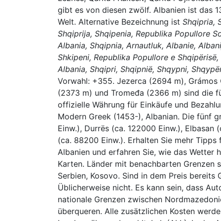
gibt es von diesen zwölf. Albanien ist das 
Welt. Alternative Bezeichnung ist
Shqipria, 
Shqiprija, Shqipenia, Republika Popullore So
Albania, Shqipnia, Arnautluk, Albanie, Albani
Shkipeni, Republika Popullore e Shqipërisë, 
Albania, Shqipri, Shqipnië, Shqypni, Shqypë
Vorwahl: +355. Jezerca (2694 m), Grámos Ó
(2373 m) und Tromeđa (2366 m) sind die fün
offizielle Währung für Einkäufe und Bezahl
Modern Greek (1453-), Albanian. Die fünf 
Einw.), Durrës (ca. 122000 Einw.), Elbasan 
(ca. 88200 Einw.). Erhalten Sie mehr Tipps f
Albanien und erfahren Sie, wie das Wetter hi
Karten. Länder mit benachbarten Grenzen 
Serbien, Kosovo. Sind in dem Preis bereits 
Üblicherweise nicht. Es kann sein, dass A
nationale Grenzen zwischen Nordmazedonie
überqueren. Alle zusätzlichen Kosten werde