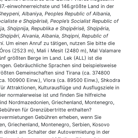
137.-einwohnerreichste und 146.größte Land in der
Sheypeni, Albaniya, Peoples Republic of Albania,
cialiste e Shqipërisë, People’s Socialist Republic of
ja, Shqipnija, Republika e Shqipërisë, Shqipëria,
Shqipëri, Alvania, Albania, Shqipni, Republic of
ni
. Um einen Anruf zu tätigen, nutzen Sie bitte die
ros (2523 m), Mali i Mesit (2480 m), Mal Valamare
f größten Berge im Land. Lek (ALL) ist die
ungen. Gebräuchliche Sprachen sind beispielsweise
größten Gemeinschaften sind Tirana (ca. 374800
(ca. 100900 Einw.), Vlora (ca. 89500 Einw.), Shkodra
ür Attraktionen, Kulturausflüge und Ausflugsziele in
er normalerweise ist und finden Sie hilfreiche
sind Nordmazedonien, Griechenland, Montenegro,
Gebühren für Grenzübertritte enthalten?
utovermietungen Gebühren erheben, wenn Sie
n, Griechenland, Montenegro, Serbien, Kosovo
n direkt am Schalter der Autovermietung in der