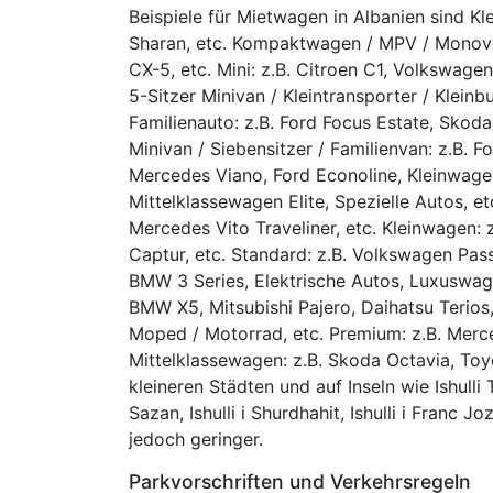
Beispiele für Mietwagen in Albanien sind Kl
Sharan, etc. Kompaktwagen / MPV / Monovo
CX-5, etc. Mini: z.B. Citroen C1, Volkswagen
5-Sitzer Minivan / Kleintransporter / Kleinbu
Familienauto: z.B. Ford Focus Estate, Skoda
Minivan / Siebensitzer / Familienvan: z.B. F
Mercedes Viano, Ford Econoline, Kleinwagen 
Mittelklassewagen Elite, Spezielle Autos, et
Mercedes Vito Traveliner, etc. Kleinwagen: z
Captur, etc. Standard: z.B. Volkswagen Passa
BMW 3 Series, Elektrische Autos, Luxuswage
BMW X5, Mitsubishi Pajero, Daihatsu Terios,
Moped / Motorrad, etc. Premium: z.B. Merce
Mittelklassewagen: z.B. Skoda Octavia, Toyo
kleineren Städten und auf Inseln wie Ishulli To
Sazan, Ishulli i Shurdhahit, Ishulli i Franc Jo
jedoch geringer.
Parkvorschriften und Verkehrsregeln