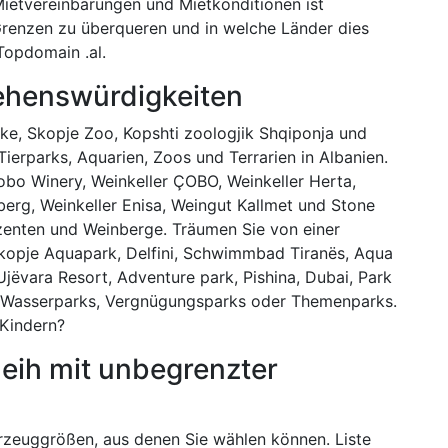
Mietvereinbarungen und Mietkonditionen ist
 Grenzen zu überqueren und in welche Länder dies
Topdomain .al.
Sehenswürdigkeiten
e, Skopje Zoo, Kopshti zoologjik Shqiponja und
Tierparks, Aquarien, Zoos und Terrarien in Albanien.
obo Winery, Weinkeller ÇOBO, Weinkeller Herta,
erg, Weinkeller Enisa, Weingut Kallmet und Stone
uzenten und Weinberge. Träumen Sie von einer
Skopje Aquapark, Delfini, Schwimmbad Tiranës, Aqua
Ujëvara Resort, Adventure park, Pishina, Dubai, Park
Wasserparks, Vergnügungsparks oder Themenparks.
 Kindern?
eih mit unbegrenzter
n
hrzeuggrößen, aus denen Sie wählen können. Liste