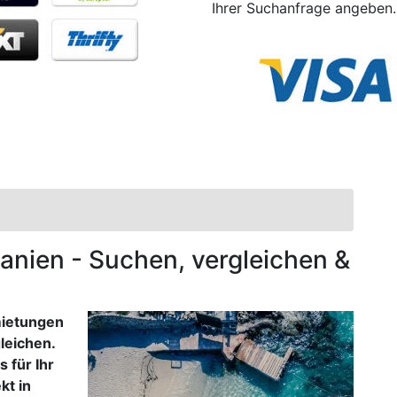
Ihrer Suchanfrage angeben.
banien - Suchen, vergleichen &
mietungen
leichen.
 für Ihr
kt in