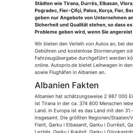
Städten wie Tirana, Durrës, Elbasan, Vlora
Pogradec, Fier-Çifçi, Patos, Korça, Fier, Be
geben nur Angebote von Unternehmen an,
Sicherheit und Qualität stehen, so dass es
Probleme geben wird, wenn Sie angereist 
Wir bieten den Verleih von Autos an, bei d
Gebühren und kostenlose Stornierungen od
Fahrzeugübergabe durchgeführt werden kö
online. Autoprio.de bietet Leihwagen in d
sowie Flughäfen in Albanien an.
Albanien Fakten
Albanien hat schätzungsweise 2 987 000 Ei
ist Tirana in der ca. 374 800 Menschen leb
Land. In Europa ist es das Land mit den 31
insgesamt. Die größten Regionen/Staaten/Ve
Fierit, Qarku i Elbasanit, Qarku i Durrësit, Q
Lezhës, Qarku i Kukësit, Qarku i Gjirokastr