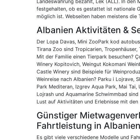
Landeswährung bezahlt, Lek (ALL). In den 
festgehalten, ob es gestattet ist nationale
möglich ist. Webseiten haben meistens die 
Albanien Aktivitäten & 
Der Lopa Davas, Mini ZooPark kod autobusk
Tirana Zoo sind Tropicarien, Tropenhäuser, 
Mit der Familie einen Tierpark besuchen? Ç
Winery Kopitovich, Weingut Kokomani Weinb
Castle Winery sind Beispiele für Weinprod
Weinreise nach Albanien? Parku i Lojrave, 
Park Mediteran, Izgrev Aqua Park, Mai Tai, 
Lojrash und Aquamarine Schwimmbad sind 
Lust auf Aktivitäten und Erlebnisse mit den
Günstiger Mietwagenverl
Fahrtleistung in Albanie
Es gibt viele verschiedene Modelle und Fa