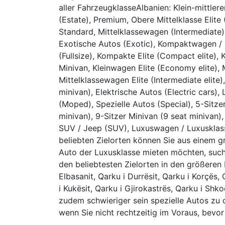
aller FahrzeugklasseAlbanien: Klein-mittle
(Estate), Premium, Obere Mittelklasse Elite 
Standard, Mittelklassewagen (Intermediate), 
Exotische Autos (Exotic), Kompaktwagen /
(Fullsize), Kompakte Elite (Compact elite)
Minivan, Kleinwagen Elite (Economy elite), 
Mittelklassewagen Elite (Intermediate elite)
minivan), Elektrische Autos (Electric cars)
(Moped), Spezielle Autos (Special), 5-Sitzer
minivan), 9-Sitzer Minivan (9 seat minivan)
SUV / Jeep (SUV), Luxuswagen / Luxusklass
beliebten Zielorten können Sie aus einem 
Auto der Luxusklasse mieten möchten, suc
den beliebtesten Zielorten in den größeren R
Elbasanit, Qarku i Durrësit, Qarku i Korçës, 
i Kukësit, Qarku i Gjirokastrës, Qarku i Shk
zudem schwieriger sein spezielle Autos zu 
wenn Sie nicht rechtzeitig im Voraus, bevor