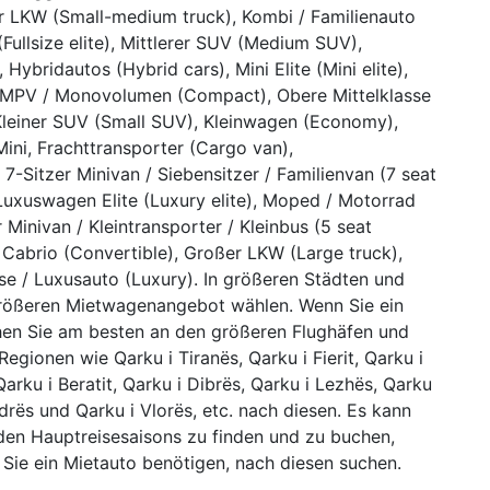
rer LKW (Small-medium truck), Kombi / Familienauto
(Fullsize elite), Mittlerer SUV (Medium SUV),
Hybridautos (Hybrid cars), Mini Elite (Mini elite),
 MPV / Monovolumen (Compact), Obere Mittelklasse
, Kleiner SUV (Small SUV), Kleinwagen (Economy),
Mini, Frachttransporter (Cargo van),
, 7-Sitzer Minivan / Siebensitzer / Familienvan (7 seat
, Luxuswagen Elite (Luxury elite), Moped / Motorrad
 Minivan / Kleintransporter / Kleinbus (5 seat
, Cabrio (Convertible), Großer LKW (Large truck),
e / Luxusauto (Luxury). In größeren Städten und
größeren Mietwagenangebot wählen. Wenn Sie ein
hen Sie am besten an den größeren Flughäfen und
egionen wie Qarku i Tiranës, Qarku i Fierit, Qarku i
Qarku i Beratit, Qarku i Dibrës, Qarku i Lezhës, Qarku
odrës und Qarku i Vlorës, etc. nach diesen. Es kann
den Hauptreisesaisons zu finden und zu buchen,
 Sie ein Mietauto benötigen, nach diesen suchen.