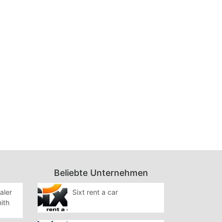
Beliebte Unternehmen
aler
Sixt rent a car
ith