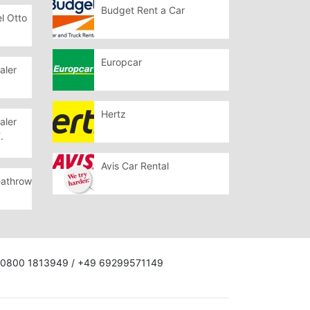
Budget Rent a Car
l Otto
Europcar
aler
Hertz
aler
.
Avis Car Rental
eathrow
on: 0800 1813949 / +49 69299571149